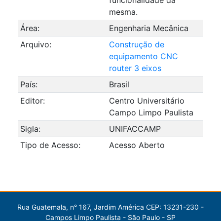
mesma.
Área:
Engenharia Mecânica
Arquivo:
Construção de
equipamento CNC
router 3 eixos
País:
Brasil
Editor:
Centro Universitário
Campo Limpo Paulista
Sigla:
UNIFACCAMP
Tipo de Acesso:
Acesso Aberto
Rua Guatemala, n° 167, Jardim América CEP: 13231-230 -
Campos Limpo Paulista - São Paulo - SP