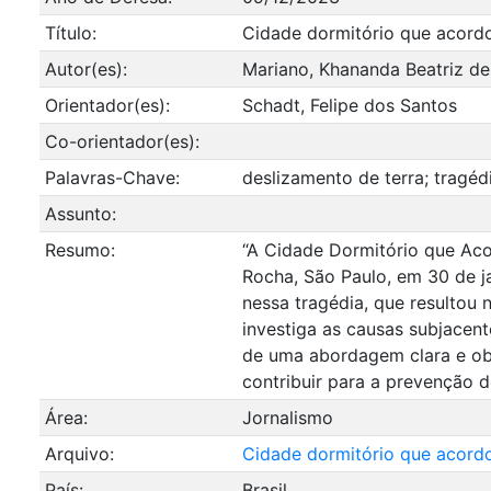
Título:
Cidade dormitório que acord
Autor(es):
Mariano, Khananda Beatriz de
Orientador(es):
Schadt, Felipe dos Santos
Co-orientador(es):
Palavras-Chave:
deslizamento de terra; tragéd
Assunto:
Resumo:
“A Cidade Dormitório que Ac
Rocha, São Paulo, em 30 de ja
nessa tragédia, que resultou
investiga as causas subjacen
de uma abordagem clara e ob
contribuir para a prevenção d
Área:
Jornalismo
Arquivo:
Cidade dormitório que acord
País:
Brasil