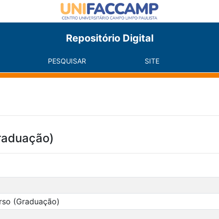
Repositório Digital
PESQUISAR
SITE
raduação)
rso (Graduação)