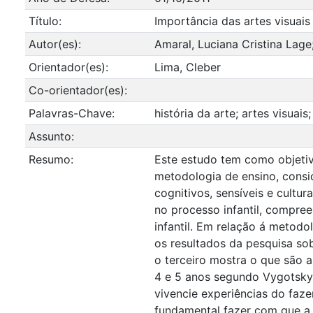
Título:
Importância das artes visuais
Autor(es):
Amaral, Luciana Cristina Lag
Orientador(es):
Lima, Cleber
Co-orientador(es):
Palavras-Chave:
história da arte; artes visuai
Assunto:
Resumo:
Este estudo tem como objetiv
metodologia de ensino, consi
cognitivos, sensíveis e cultu
no processo infantil, compre
infantil. Em relação á metodo
os resultados da pesquisa sob
o terceiro mostra o que são a
4 e 5 anos segundo Vygotsky 
vivencie experiências do faze
fundamental fazer com que a c