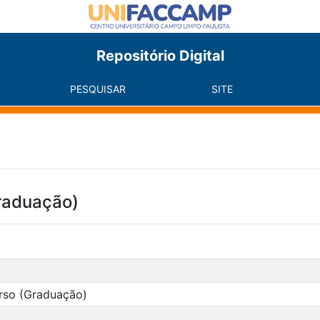
Repositório Digital
PESQUISAR
SITE
raduação)
rso (Graduação)