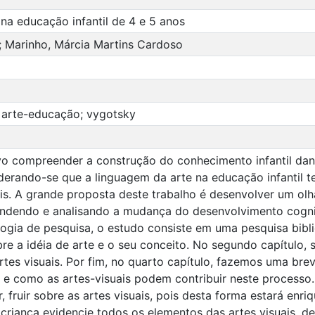
 na educação infantil de 4 e 5 anos
e; Marinho, Márcia Martins Cardoso
s; arte-educação; vygotsky
o compreender a construção do conhecimento infantil dand
derando-se que a linguagem da arte na educação infantil 
rais. A grande proposta deste trabalho é desenvolver um olh
endendo e analisando a mudança do desenvolvimento cogni
logia de pesquisa, o estudo consiste em uma pesquisa bibli
re a idéia de arte e o seu conceito. No segundo capítulo, s
rtes visuais. Por fim, no quarto capítulo, fazemos uma bre
e como as artes-visuais podem contribuir neste processo. 
r, fruir sobre as artes visuais, pois desta forma estará en
riança evidencie todos os elementos das artes visuais, de 