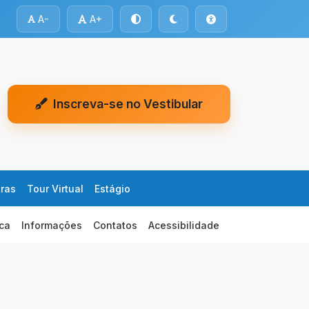
A-
A+
Inscreva-se no Vestibular
tras
Tour Virtual
Estágio
eca
Informações
Contatos
Acessibilidade