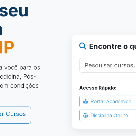
 seu
a
MP
Encontre o q
a você para os
edicina, Pós-
com condições
Acesso Rápido:
Portal Acadêmico
er Cursos
Disciplina Online