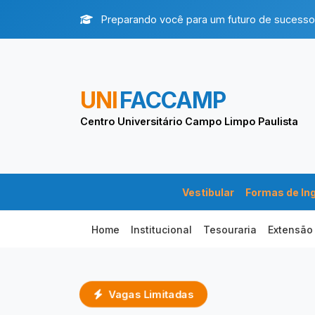
Preparando você para um futuro de sucesso
UNI
FACCAMP
Centro Universitário Campo Limpo Paulista
Vestibular
Formas de In
Home
Institucional
Tesouraria
Extensão
Vagas Limitadas