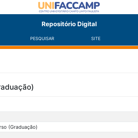
Repositório Digital
PESQUISAR
SITE
raduação)
rso (Graduação)