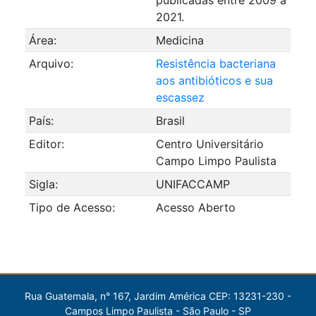
2021.
Área:
Medicina
Arquivo:
Resistência bacteriana
aos antibióticos e sua
escassez
País:
Brasil
Editor:
Centro Universitário
Campo Limpo Paulista
Sigla:
UNIFACCAMP
Tipo de Acesso:
Acesso Aberto
Rua Guatemala, n° 167, Jardim América CEP: 13231-230 -
Campos Limpo Paulista - São Paulo - SP