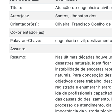
Título:
Atuação do engenheiro civil f
Autor(es):
Santos, Jhonatan dos
Orientador(es):
Oliveira, Francisco Coelho de
Co-orientador(es):
Palavras-Chave:
engenharia cívil; deslizamento
Assunto:
Resumo:
Nas últimas décadas houve um
desastres naturais. Identific
instabilidade de encostas re
naturais. Para concepção des
objetivos deste trabalho: des
registrada e enumerar hierar
ida de profissionais capacita
das causas do deslizamento. E
processo de atendimento, clas
importância da vistoria técnic