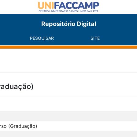
Repositório Digital
PESQUISAR
SITE
raduação)
rso (Graduação)