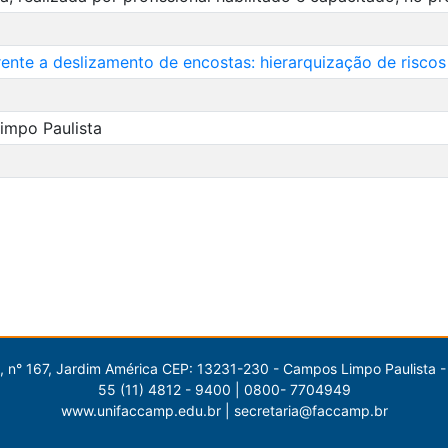
rente a deslizamento de encostas: hierarquização de risco
impo Paulista
 n° 167, Jardim América CEP: 13231-230 - Campos Limpo Paulista -
55 (11) 4812 - 9400 | 0800- 7704949
www.unifaccamp.edu.br | secretaria@faccamp.br