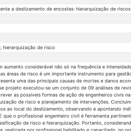
rente a deslizamento de encostas: hierarquização de risco
; hierarquização de risco
 aumento considerável não só na frequência e intensidad
ar as áreas de risco é um importante instrumento para gestão
presenta uma das principais causas de mortes e danos ec
se projeto executou-se um conjunto de 09 análises de rev
crever as possíveis formas de ação de engenheiros civis na
quização de risco e planejamento de intervenções. Conclui
dos ao local do deslizamento, observando e apontando indí
 que o profissional engenheiro civil é ferramenta pertinen
sificação de risco e hierarquização. Portanto, considerand
a, realizada por profissional habilitado e capacitado, no pr