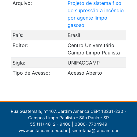
Arquivo:
Projeto de sistema fixo
de supressão a incêndio
por agente limpo
gasoso
País:
Brasil
Editor:
Centro Universitário
Campo Limpo Paulista
Sigla:
UNIFACCAMP
Tipo de Acesso:
Acesso Aberto
Rua Guatemala, n° 167, Jardim América CEP: 13231-230 -
Campos Limpo Paulista - São Paulo - SP
55 (11) 4812 - 9400 | 0800- 7704949
www.unifaccamp.edu.br | secretaria@faccamp.br