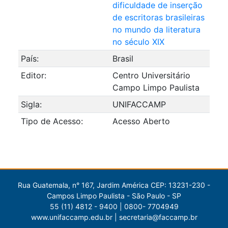
dificuldade de inserção
de escritoras brasileiras
no mundo da literatura
no século XIX
País:
Brasil
Editor:
Centro Universitário
Campo Limpo Paulista
Sigla:
UNIFACCAMP
Tipo de Acesso:
Acesso Aberto
Rua Guatemala, n° 167, Jardim América CEP: 13231-230 -
Campos Limpo Paulista - São Paulo - SP
55 (11) 4812 - 9400 | 0800- 7704949
www.unifaccamp.edu.br | secretaria@faccamp.br