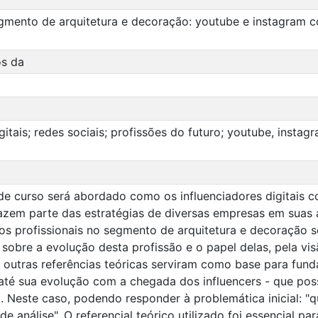
egmento de arquitetura e decoração: youtube e instagram c
os da
igitais; redes sociais; profissões do futuro; youtube, insta
de curso será abordado como os influenciadores digitais 
fazem parte das estratégias de diversas empresas em suas 
 profissionais no segmento de arquitetura e decoração ser
 sobre a evolução desta profissão e o papel delas, pela vis
, outras referências teóricas serviram como base para fu
t até sua evolução com a chegada dos influencers - que po
. Neste caso, podendo responder à problemática inicial: "
de análise". O referencial teórico utilizado foi essencial 