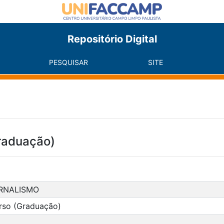
Repositório Digital
PESQUISAR
SITE
raduação)
RNALISMO
rso (Graduação)