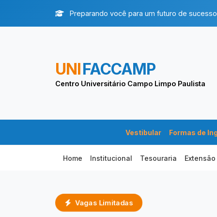
Preparando você para um futuro de sucesso
UNI
FACCAMP
Centro Universitário Campo Limpo Paulista
Vestibular
Formas de In
Home
Institucional
Tesouraria
Extensão
Vagas Limitadas