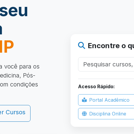
 seu
a
MP
Encontre o q
a você para os
edicina, Pós-
com condições
Acesso Rápido:
Portal Acadêmico
er Cursos
Disciplina Online