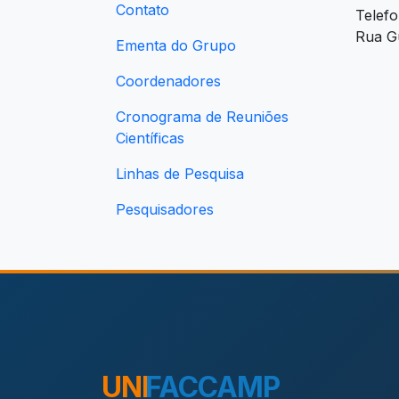
Contato
Telef
Rua Gu
Ementa do Grupo
Coordenadores
Cronograma de Reuniões
Científicas
Linhas de Pesquisa
Pesquisadores
UNI
FACCAMP