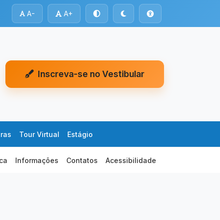
A-
A+
Inscreva-se no Vestibular
tras
Tour Virtual
Estágio
eca
Informações
Contatos
Acessibilidade