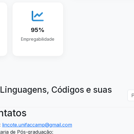
95%
Empregabilidade
Linguagens, Códigos e suas
ntatos
:
lincote.unifaccamp@gmail.com
aria de Pós-graduação: