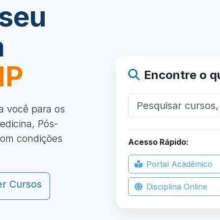
 seu
a
MP
Encontre o q
a você para os
edicina, Pós-
com condições
Acesso Rápido:
Portal Acadêmico
er Cursos
Disciplina Online