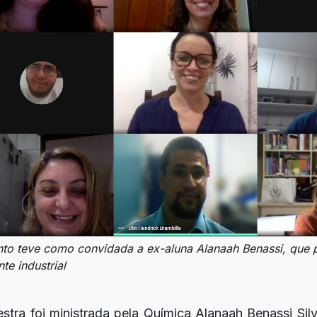
nto teve como convidada a ex-aluna Alanaah Benassi, que
te industrial
estra foi ministrada pela Química Alanaah Benassi Sil