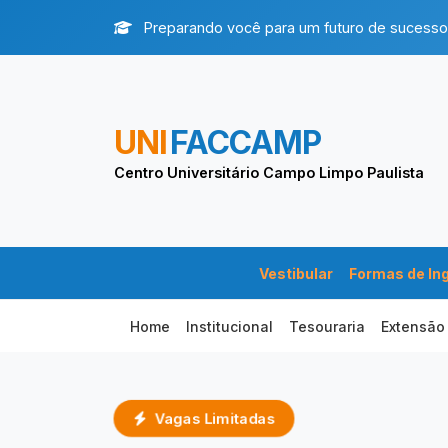
Preparando você para um futuro de sucesso
UNI
FACCAMP
Centro Universitário Campo Limpo Paulista
Vestibular
Formas de In
Home
Institucional
Tesouraria
Extensão
Vagas Limitadas