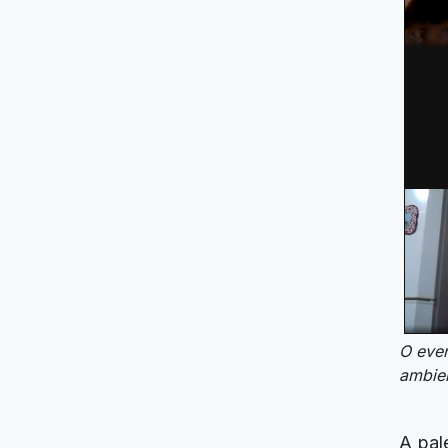
O eve
ambien
A pal