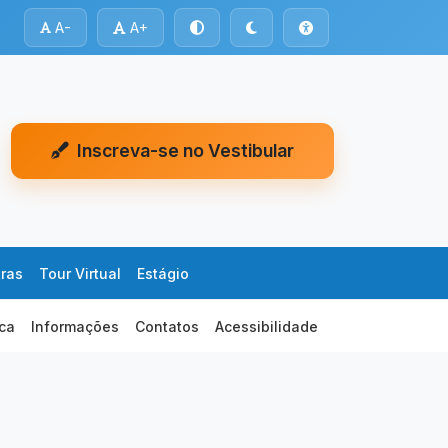
A-
A+
Inscreva-se no Vestibular
tras
Tour Virtual
Estágio
eca
Informações
Contatos
Acessibilidade