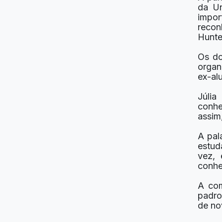
da Un
impor
recon
Hunte
Os do
organ
ex-al
Júlia
conhe
assim,
A pal
estud
vez, 
conhe
A com
padro
de no