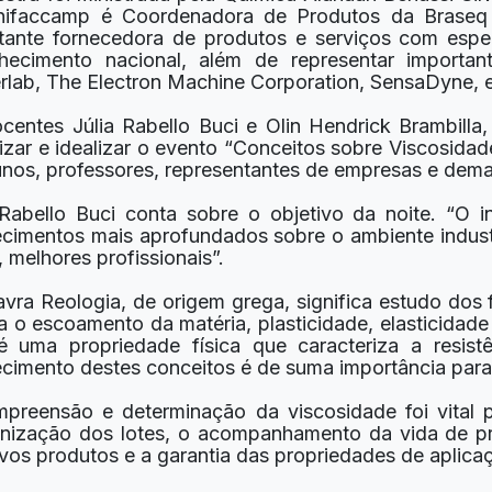
ifaccamp é Coordenadora de Produtos da Braseq B
tante fornecedora de produtos e serviços com espec
hecimento nacional, além de representar importa
rlab, The Electron Machine Corporation, SensaDyne, e
centes Júlia Rabello Buci e Olin Hendrick Brambilla
izar e idealizar o evento “Conceitos sobre Viscosidade
unos, professores, representantes de empresas e de
 Rabello Buci conta sobre o objetivo da noite. “O i
cimentos mais aprofundados sobre o ambiente industri
 melhores profissionais”.
avra Reologia, de origem grega, significa estudo dos 
a o escoamento da matéria, plasticidade, elasticidade
é uma propriedade física que caracteriza a resis
cimento destes conceitos é de suma importância para 
preensão e determinação da viscosidade foi vital p
nização dos lotes, o acompanhamento da vida de prat
vos produtos e a garantia das propriedades de aplica