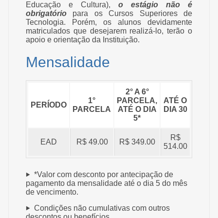
Educação e Cultura),
o estágio não é
obrigatório
para os Cursos Superiores de
Tecnologia. Porém, os alunos devidamente
matriculados que desejarem realizá-lo, terão o
apoio e orientação da Instituição.
Mensalidade
2° A 6°
1°
PARCELA,
ATÉ O
PERÍODO
PARCELA
ATÉ O DIA
DIA 30
5*
R$
EAD
R$ 49.00
R$ 349.00
514.00
*Valor com desconto por antecipação de
pagamento da mensalidade até o dia 5 do mês
de vencimento.
Condições não cumulativas com outros
descontos ou benefícios.