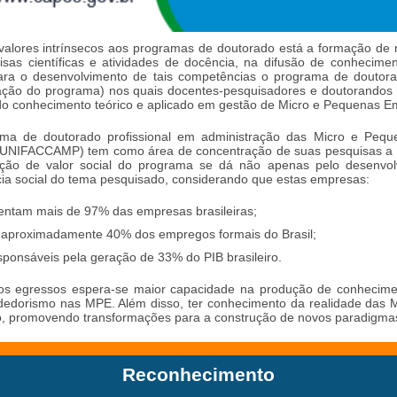
 valores intrínsecos aos programas de doutorado está a formação de
isas científicas e atividades de docência, na difusão de conhecime
ara o desenvolvimento de tais competências o programa de doutor
ação do programa) nos quais docentes-pesquisadores e doutorandos
do conhecimento teórico e aplicado em gestão de Micro e Pequenas E
ma de doutorado profissional em administração das Micro e Pequ
 (UNIFACCAMP) tem como área de concentração de suas pesquisas a
ção de valor social do programa se dá não apenas pelo desenvol
ia social do tema pesquisado, considerando que estas empresas:
entam mais de 97% das empresas brasileiras;
aproximadamente 40% dos empregos formais do Brasil;
sponsáveis pela geração de 33% do PIB brasileiro.
os egressos espera-se maior capacidade na produção de conhecimen
edorismo nas MPE. Além disso, ter conhecimento da realidade das 
o, promovendo transformações para a construção de novos paradigma
Reconhecimento