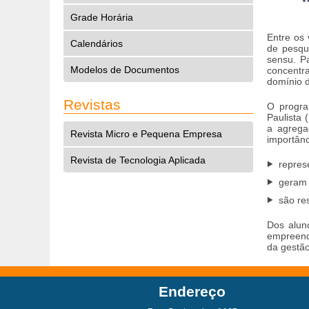
Grade Horária
Entre os
Calendários
de pesqu
sensu. P
Modelos de Documentos
concentr
domínio 
Revistas
O progra
Paulista
a agrega
Revista Micro e Pequena Empresa
importânc
Revista de Tecnologia Aplicada
repres
geram 
são re
Dos alun
empreend
da gestã
Endereço