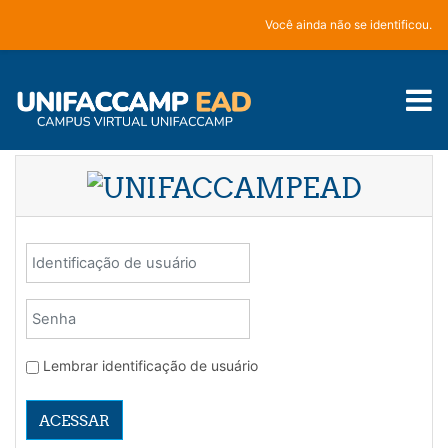
Ir para o conteúdo principal
Você ainda não se identificou.
Identificação de usuário
Senha
Lembrar identificação de usuário
ACESSAR